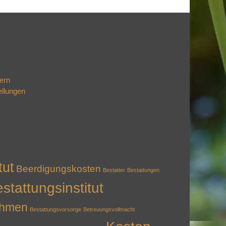
ern
ellungen
tut
Beerdigungskosten
Bestatter
Bestattungen
stattungsinstitut
ehmen
Bestattungsvorsorge
Betreuungsvollmacht