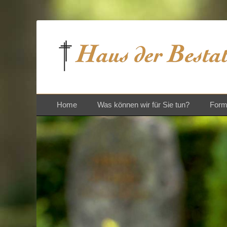
Bestattungen und Vorsorgeberatung in St. Ingbert
Haus der Bestattu
Zum
Primäres Menü
Home
Was können wir für Sie tun?
Forma
Inhalt
springen