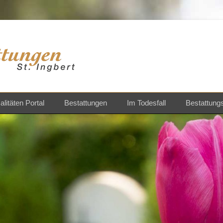
ngen St.Ingbert
litäten Portal
Bestattungen
Im Todesfall
Bestattung