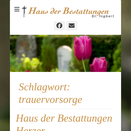
Bestattungen und Vorsorgeberatung in St. Ingbert
Haus der
Bestattungen
St.Ingbert
Facebook
E-
Mail
Schlagwort:
trauervorsorge
Haus der Bestattungen
Herzer