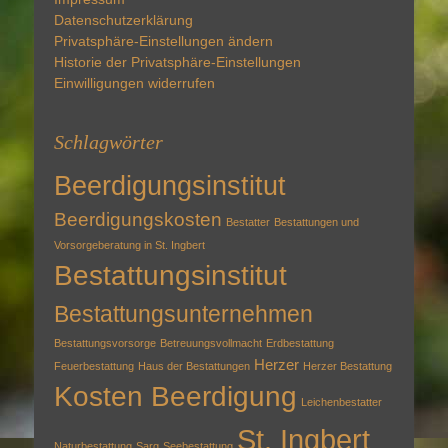
Datenschutzerklärung
Privatsphäre-Einstellungen ändern
Historie der Privatsphäre-Einstellungen
Einwilligungen widerrufen
Schlagwörter
Beerdigungsinstitut
Beerdigungskosten
Bestatter
Bestattungen und
Vorsorgeberatung in St. Ingbert
Bestattungsinstitut
Bestattungsunternehmen
Bestattungsvorsorge
Betreuungsvollmacht
Erdbestattung
Herzer
Feuerbestattung
Haus der Bestattungen
Herzer Bestattung
Kosten Beerdigung
Leichenbestatter
St. Ingbert
Naturbestattung
Sarg
Seebestattung