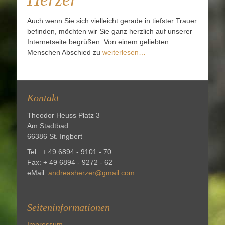
Auch wenn Sie sich vielleicht gerade in tiefster Trauer
befinden, möchten wir Sie ganz herzlich auf unserer
Internetseite begrüßen. Von einem geliebten
Menschen Abschied zu
weiterlesen…
Kontakt
Theodor Heuss Platz 3
Am Stadtbad
66386 St. Ingbert
Tel.: + 49 6894 - 9101 - 70
Fax: + 49 6894 - 9272 - 62
eMail:
andreasherzer@gmail.com
Seiteninformationen
Impressum