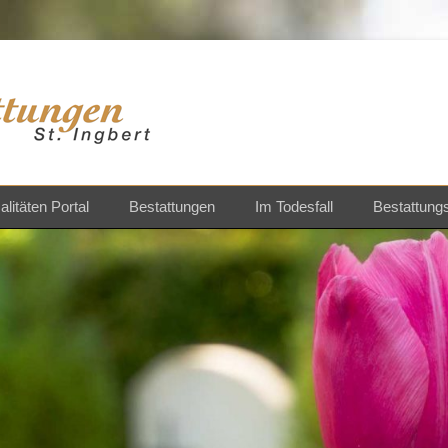
ngen St.Ingbert
litäten Portal
Bestattungen
Im Todesfall
Bestattung