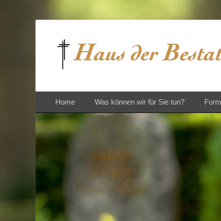
Bestattungen und Vorsorgeberatung in St. Ingbert
Haus der Bestattu
Zum
Primäres Menü
Home
Was können wir für Sie tun?
Forma
Inhalt
springen