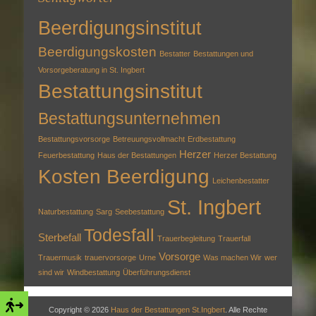
Beerdigungsinstitut
Beerdigungskosten
Bestatter
Bestattungen und
Vorsorgeberatung in St. Ingbert
Bestattungsinstitut
Bestattungsunternehmen
Bestattungsvorsorge
Betreuungsvollmacht
Erdbestattung
Herzer
Feuerbestattung
Haus der Bestattungen
Herzer Bestattung
Kosten Beerdigung
Leichenbestatter
St. Ingbert
Naturbestattung
Sarg
Seebestattung
Todesfall
Sterbefall
Trauerbegleitung
Trauerfall
Vorsorge
Trauermusik
trauervorsorge
Urne
Was machen Wir
wer
sind wir
Windbestattung
Überführungsdienst
Copyright © 2026
Haus der Bestattungen St.Ingbert
. Alle Rechte