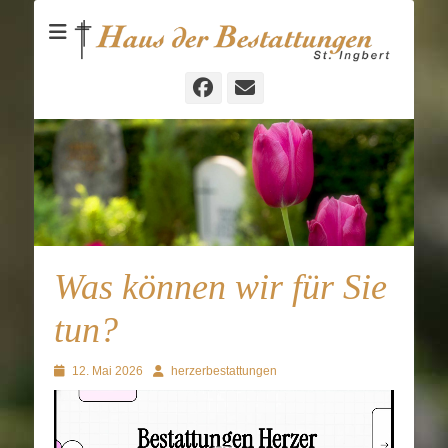
Bestattungen und Vorsorgeberatung in St. Ingbert
Haus der
Bestattungen
St.Ingbert
Facebook
E-
Mail
Was können wir für Sie
tun?
Posted
Autor
12. Mai 2026
herzerbestattungen
on
Video-
Player